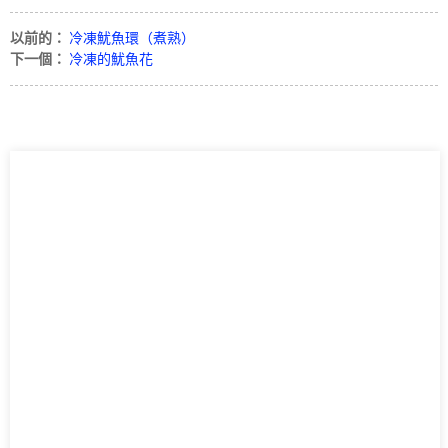
以前的：
冷凍魷魚環（煮熟）
下一個：
冷凍的魷魚花