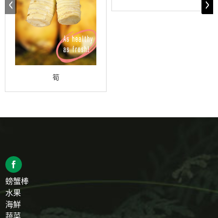
筍
螃蟹棒
水果
海鮮
蔬菜