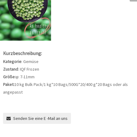
Kurzbeschreibung:
Kategorie
: Gemüse
Zustand
: IQF Frozen
Größe:
φ: 7-11mm
Paket:
10 kg Bulk Pack/1 kg*10 Bags/500G*20/400 g*20 Bags oder als
angepasst
Senden Sie eine E -Mail an uns