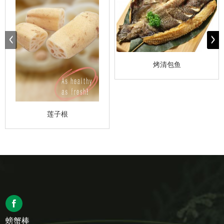
烤清包鱼
莲子根
螃蟹棒