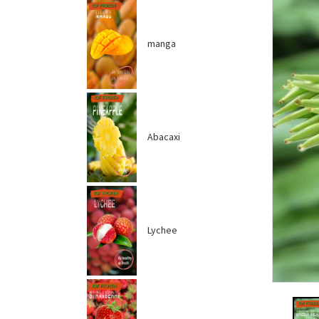
manga
Abacaxi
Lychee