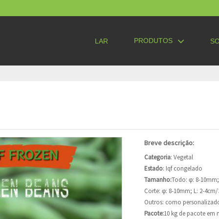
PRODUTOS
LAR
SO
Breve descrição:
Categoria
: Vegetal
Estado
: Iqf congelado
Tamanho:
Todo: φ: 8-10mm;
Corte: φ: 8-10mm; L: 2-4cm
Outros: como personalizad
Pacote:
10 kg de pacote em