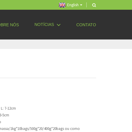
English
NOTÍCIAS
BRE NÓS
CONTATO
 L: 7-12cm
/3-5cm
o
 massa/1kg*10bags/500g*20/400g*20bags ou como